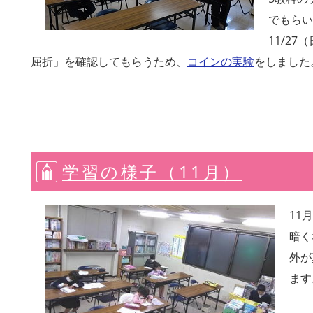
でもらい
11/2
屈折」を確認してもらうため、
コインの実験
をしました
学習の様子（11月）
11
暗く
外が
ます