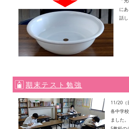
「光
にあ
話し
期末テスト勉強
11/2
各中学校
ました。
5教科の