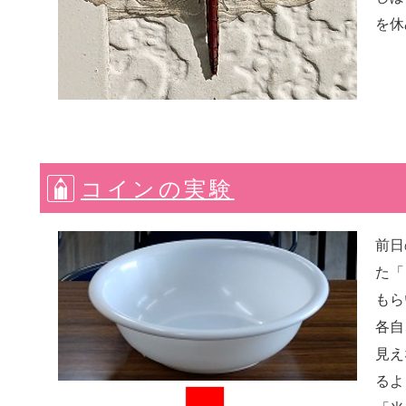
を休
コインの実験
前日
た「
もら
各自
見え
るよ