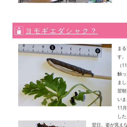
ヨモギエダシャク？
まる
す。
（11
触っ
まし
翌朝
いま
11
した
翌日、姿が見え