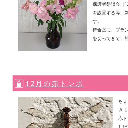
保護者懇談会（12
を設置する等、
す。
待合室に、プラ
を切ってきて、
12月の赤トンボ
ちょ
きま
赤ト
しば