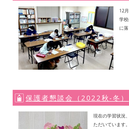
12
学校
に落
保護者懇談会（2022秋-冬）
現在の学習状況
ただいています