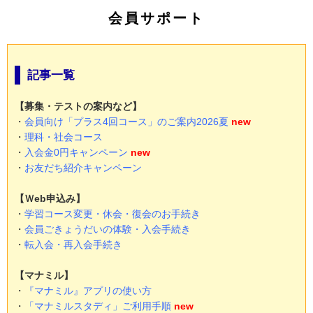
会員サポート
記事一覧
【募集・テストの案内など】
・
会員向け「プラス4回コース」のご案内2026夏
new
・
理科・社会コース
・
入会金0円キャンペーン
new
・
お友だち紹介キャンペーン
【Ｗeb申込み】
・
学習コース変更・休会・復会のお手続き
・
会員ごきょうだいの体験・入会手続き
・
転入会・再入会手続き
【マナミル】
・
『マナミル』アプリの使い方
・
「マナミルスタディ」ご利用手順
new