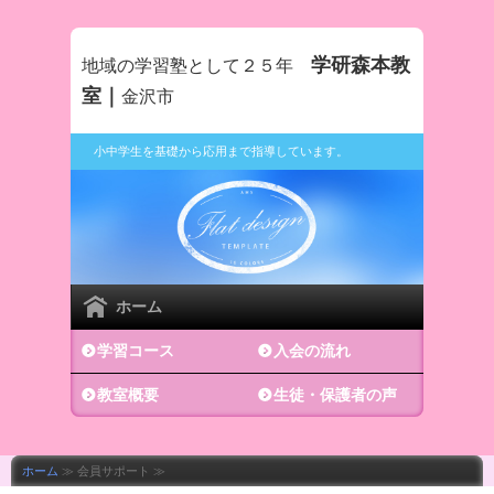
学研森本教
地域の学習塾として２５年
室｜
金沢市
小中学生を基礎から応用まで指導しています。
ホーム
学習コース
入会の流れ
教室概要
生徒・保護者の声
ホーム
≫ 会員サポート ≫