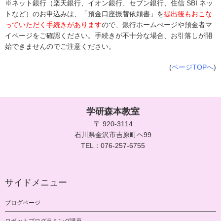
※ネット銀行（楽天銀行、イオン銀行、セブン銀行、住信 SBI ネッ
トなど）のお申込みは、「預金口座振替依頼書」を
提出後もおこな
っていただく手続きがあります
ので、銀行ホームぺージや預金者マ
イページをご確認ください。手続きが不十分な場合、お引落しが開
始できませんのでご注意ください。
(
ページTOPへ
)
学研森本教室
〒 920-3114
石川県金沢市吉原町ヘ99
TEL：076-257-6755
サイドメニュー
ブログページ
ロボットプログラミング講座