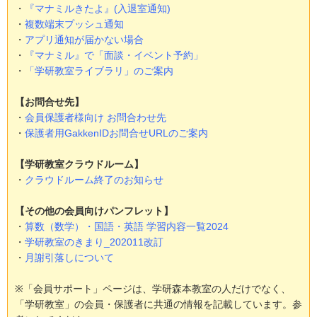
・
『マナミルきたよ』(入退室通知)
・
複数端末プッシュ通知
・
アプリ通知が届かない場合
・
『マナミル』で「面談・イベント予約」
・
「学研教室ライブラリ」のご案内
【お問合せ先】
・
会員保護者様向け お問合わせ先
・
保護者用GakkenIDお問合せURLのご案内
【学研教室クラウドルーム】
・
クラウドルーム終了のお知らせ
【その他の会員向けパンフレット】
・
算数（数学）・国語・英語 学習内容一覧2024
・
学研教室のきまり_202011改訂
・
月謝引落しについて
※「会員サポート」ページは、学研森本教室の人だけでなく、
「学研教室」の会員・保護者に共通の情報を記載しています。参