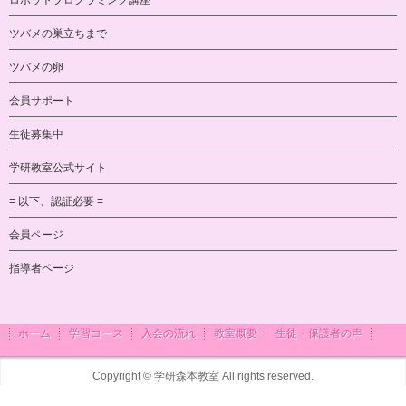
ツバメの巣立ちまで
ツバメの卵
会員サポート
生徒募集中
学研教室公式サイト
= 以下、認証必要 =
会員ページ
指導者ページ
ホーム
学習コース
入会の流れ
教室概要
生徒・保護者の声
Copyright ©
学研森本教室
All rights reserved.