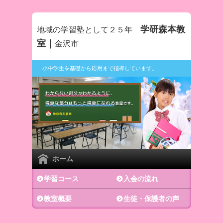
学研森本教
地域の学習塾として２５年
室｜
金沢市
小中学生を基礎から応用まで指導しています。
ホーム
学習コース
入会の流れ
教室概要
生徒・保護者の声