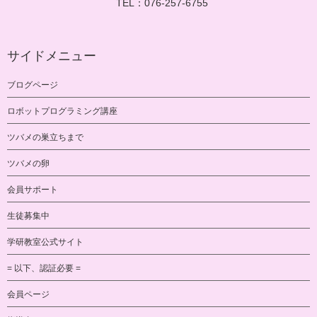
TEL：076-257-6755
サイドメニュー
ブログページ
ロボットプログラミング講座
ツバメの巣立ちまで
ツバメの卵
会員サポート
生徒募集中
学研教室公式サイト
= 以下、認証必要 =
会員ページ