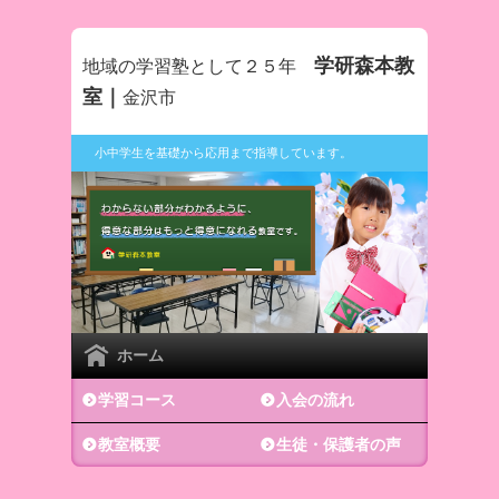
学研森本教
地域の学習塾として２５年
室｜
金沢市
小中学生を基礎から応用まで指導しています。
ホーム
学習コース
入会の流れ
教室概要
生徒・保護者の声