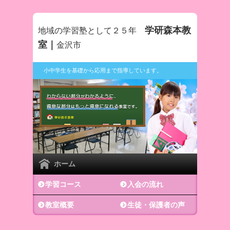
学研森本教
地域の学習塾として２５年
室｜
金沢市
小中学生を基礎から応用まで指導しています。
ホーム
学習コース
入会の流れ
教室概要
生徒・保護者の声