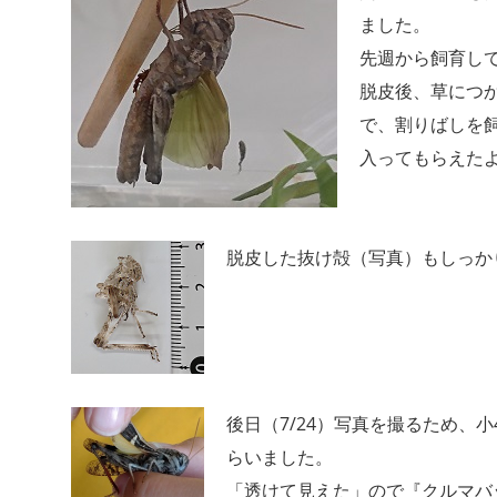
ました。
先週から飼育し
脱皮後、草につ
で、割りばしを
入ってもらえた
脱皮した抜け殻（写真）もしっか
後日（7/24）写真を撮るため、
らいました。
「透けて見えた」ので『クルマバ