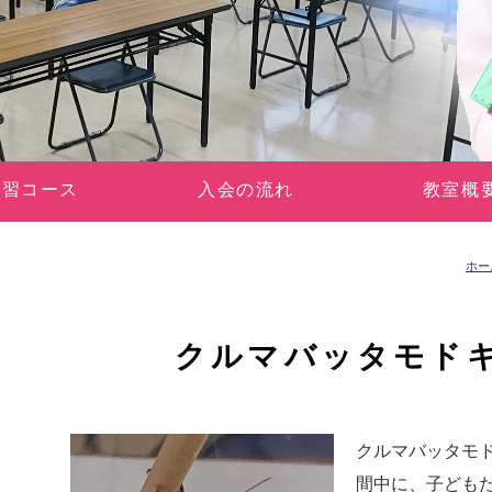
学習コース
入会の流れ
教室概
ホー
クルマバッタモドキ
クルマバッタモド
間中に、子ども