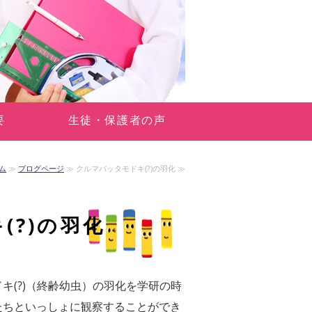
要
生徒・保護者の声
ム
≫
ブログページ
≫ クルマバッタモドキ(?)の羽化 ≫
(?)の羽化
キ(?)（終齢幼虫）の羽化を学研の時
たちといっしょに観察することができ