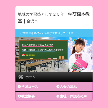
学研森本教
地域の学習塾として２５年
室｜
金沢市
小中学生を基礎から応用まで指導しています。
ホーム
学習コース
入会の流れ
教室概要
生徒・保護者の声