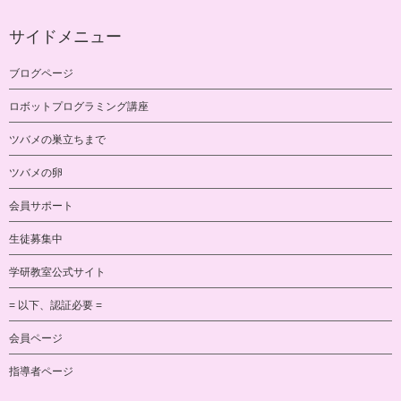
サイドメニュー
ブログページ
ロボットプログラミング講座
ツバメの巣立ちまで
ツバメの卵
会員サポート
生徒募集中
学研教室公式サイト
= 以下、認証必要 =
会員ページ
指導者ページ