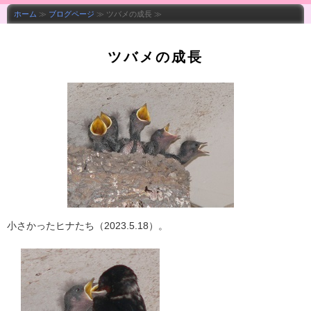
ホーム
≫
ブログページ
≫ ツバメの成長 ≫
ツバメの成長
小さかったヒナたち（2023.5.18）。