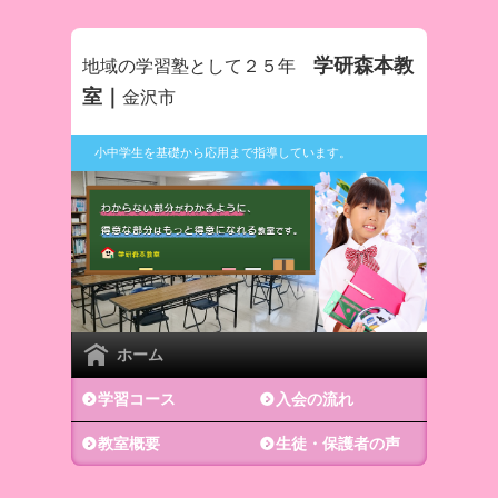
学研森本教
地域の学習塾として２５年
室｜
金沢市
小中学生を基礎から応用まで指導しています。
ホーム
学習コース
入会の流れ
教室概要
生徒・保護者の声