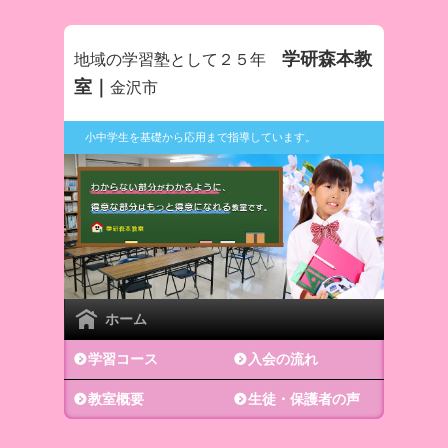
学研森本教
地域の学習塾として２５年
室｜
金沢市
小中学生を基礎から応用まで指導しています。
ホーム
学習コース
入会の流れ
教室概要
生徒・保護者の声