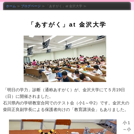
ホーム
≫
ブログページ
≫ 「あすがく」at 金沢大学 ≫
「あすがく」at 金沢大学
「明日の学力」診断（通称あすがく）が、金沢大学にて５月19日
（日）に開催されました。
石川県内の学研教室合同でのテスト会（小1～中2）です。金沢大の
柴田正良副学長による保護者向けの「教育講演会」もありました。
小１
～小