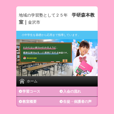
学研森本教
地域の学習塾として２５年
室｜
金沢市
小中学生を基礎から応用まで指導しています。
ホーム
学習コース
入会の流れ
教室概要
生徒・保護者の声