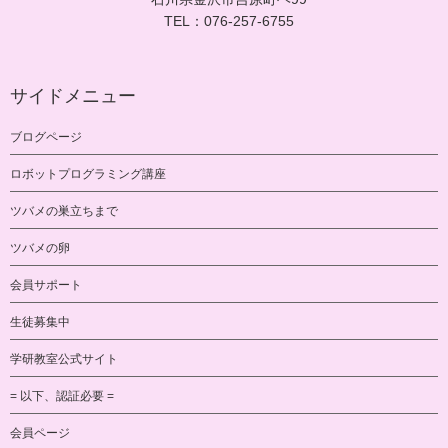
TEL：076-257-6755
サイドメニュー
ブログページ
ロボットプログラミング講座
ツバメの巣立ちまで
ツバメの卵
会員サポート
生徒募集中
学研教室公式サイト
= 以下、認証必要 =
会員ページ