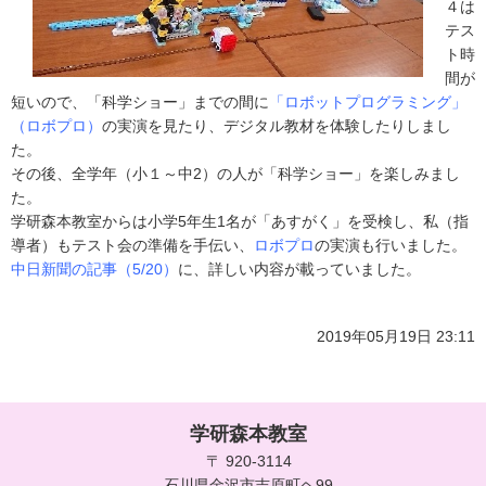
４は
テス
ト時
間が
短いので、「科学ショー」までの間に
「ロボットプログラミング」
（ロボプロ）
の実演を見たり、デジタル教材を体験したりしまし
た。
その後、全学年（小１～中2）の人が「科学ショー」を楽しみまし
た。
学研森本教室からは小学5年生1名が「あすがく」を受検し、私（指
導者）もテスト会の準備を手伝い、
ロボプロ
の実演も行いました。
中日新聞の記事（5/20）
に、詳しい内容が載っていました。
2019年05月19日 23:11
学研森本教室
〒 920-3114
石川県金沢市吉原町ヘ99